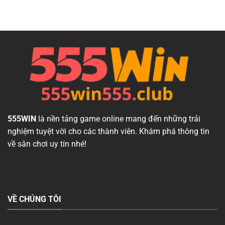
555WIN
là nền tảng game online mang đến những trải
nghiệm tuyệt vời cho các thành viên. Khám phá thông tin
về sân chơi uy tín nhé!
VỀ CHÚNG TÔI