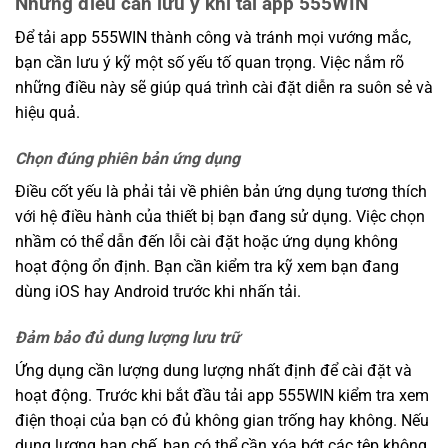
Những điều cần lưu ý khi tải app 555WIN
Để tải app 555WIN thành công và tránh mọi vướng mắc,
bạn cần lưu ý kỹ một số yếu tố quan trọng. Việc nắm rõ
những điều này sẽ giúp quá trình cài đặt diễn ra suôn sẻ và
hiệu quả.
Chọn đúng phiên bản ứng dụng
Điều cốt yếu là phải tải về phiên bản ứng dụng tương thích
với hệ điều hành của thiết bị bạn đang sử dụng. Việc chọn
nhầm có thể dẫn đến lỗi cài đặt hoặc ứng dụng không
hoạt động ổn định. Bạn cần kiểm tra kỹ xem bạn đang
dùng iOS hay Android trước khi nhấn tải.
Đảm bảo đủ dung lượng lưu trữ
Ứng dụng cần lượng dung lượng nhất định để cài đặt và
hoạt động. Trước khi bắt đầu tải app 555WIN kiểm tra xem
điện thoại của bạn có đủ không gian trống hay không. Nếu
dung lượng hạn chế, bạn có thể cần xóa bớt các tệp không