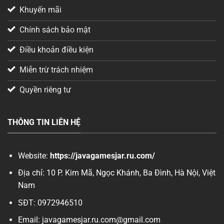
Khuyến mãi
Chính sách bảo mật
Điều khoản điều kiện
Miễn trừ trách nhiệm
Quyền riêng tư
THÔNG TIN LIÊN HỆ
Website:
https://javagamesjar.ru.com/
Địa chỉ:
10 P. Kim Mã, Ngọc Khánh, Ba Đình, Hà Nội, Việt
Nam
SĐT:
0972946510
Email:
javagamesjar.ru.com@gmail.com