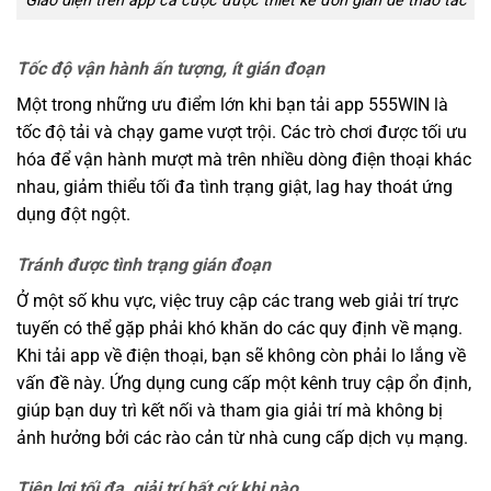
Giao diện trên app cá cược được thiết kế đơn giản dễ thao tác
Tốc độ vận hành ấn tượng, ít gián đoạn
Một trong những ưu điểm lớn khi bạn tải app 555WIN là
tốc độ tải và chạy game vượt trội. Các trò chơi được tối ưu
hóa để vận hành mượt mà trên nhiều dòng điện thoại khác
nhau, giảm thiểu tối đa tình trạng giật, lag hay thoát ứng
dụng đột ngột.
Tránh được tình trạng gián đoạn
Ở một số khu vực, việc truy cập các trang web giải trí trực
tuyến có thể gặp phải khó khăn do các quy định về mạng.
Khi tải app về điện thoại, bạn sẽ không còn phải lo lắng về
vấn đề này. Ứng dụng cung cấp một kênh truy cập ổn định,
giúp bạn duy trì kết nối và tham gia giải trí mà không bị
ảnh hưởng bởi các rào cản từ nhà cung cấp dịch vụ mạng.
Tiện lợi tối đa, giải trí bất cứ khi nào