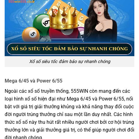
Xổ số siêu tốc đảm bảo sự nhanh chóng
Mega 6/45 và Power 6/55
Ngoài các xổ số truyền thống, 555WIN còn mang đến các
loại hình xổ số hiện đại như Mega 6/45 và Power 6/55, nổi
bật với giá trị giải thưởng khủng và khả năng thay đổi cuộc
đời người trúng thưởng chỉ sau một lần duy nhất. Các hình
thức xổ số này thu hút rất nhiều người chơi bởi cơ hội trúng
thưởng lớn và giải thưởng giá trị, có thể giúp người chơi đổi
đời nhanh chóng.