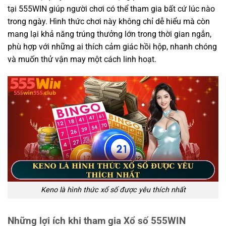
tại 555WIN giúp người chơi có thể tham gia bất cứ lúc nào
trong ngày. Hình thức chơi này không chỉ dễ hiểu mà còn
mang lại khả năng trúng thưởng lớn trong thời gian ngắn,
phù hợp với những ai thích cảm giác hồi hộp, nhanh chóng
và muốn thử vận may một cách linh hoạt.
Keno là hình thức xổ số được yêu thích nhất
Những lợi ích khi tham gia Xổ số 555WIN