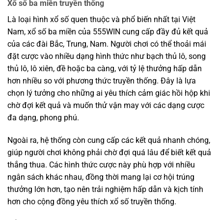
Xổ số ba miền truyền thống
Là loại hình xổ số quen thuộc và phổ biến nhất tại Việt
Nam, xổ số ba miền của 555WIN cung cấp đầy đủ kết quả
của các đài Bắc, Trung, Nam. Người chơi có thể thoải mái
đặt cược vào nhiều dạng hình thức như bạch thủ lô, song
thủ lô, lô xiên, đề hoặc ba càng, với tỷ lệ thưởng hấp dẫn
hơn nhiều so với phương thức truyền thống. Đây là lựa
chọn lý tưởng cho những ai yêu thích cảm giác hồi hộp khi
chờ đợi kết quả và muốn thử vận may với các dạng cược
đa dạng, phong phú.
Ngoài ra, hệ thống còn cung cấp các kết quả nhanh chóng,
giúp người chơi không phải chờ đợi quá lâu để biết kết quả
thắng thua. Các hình thức cược này phù hợp với nhiều
ngân sách khác nhau, đồng thời mang lại cơ hội trúng
thưởng lớn hơn, tạo nên trải nghiệm hấp dẫn và kịch tính
hơn cho cộng đồng yêu thích xổ số truyền thống.