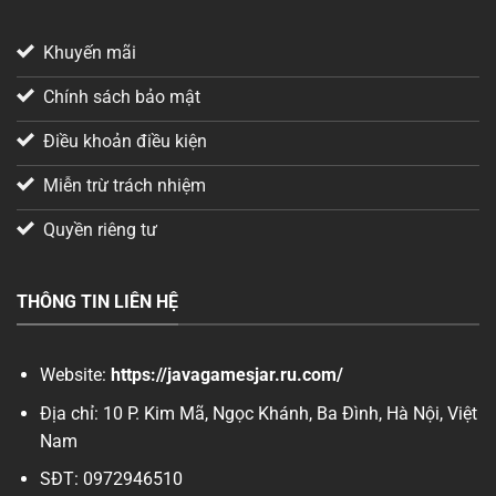
Khuyến mãi
Chính sách bảo mật
Điều khoản điều kiện
Miễn trừ trách nhiệm
Quyền riêng tư
THÔNG TIN LIÊN HỆ
Website:
https://javagamesjar.ru.com/
Địa chỉ:
10 P. Kim Mã, Ngọc Khánh, Ba Đình, Hà Nội, Việt
Nam
SĐT:
0972946510