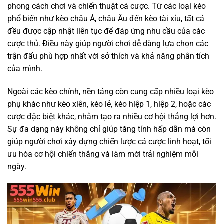
phong cách chơi và chiến thuật cá cược. Từ các loại kèo
phổ biến như kèo châu Á, châu Âu đến kèo tài xỉu, tất cả
đều được cập nhật liên tục để đáp ứng nhu cầu của các
cược thủ. Điều này giúp người chơi dễ dàng lựa chọn các
trận đấu phù hợp nhất với sở thích và khả năng phân tích
của mình.
Ngoài các kèo chính, nền tảng còn cung cấp nhiều loại kèo
phụ khác như kèo xiên, kèo lẻ, kèo hiệp 1, hiệp 2, hoặc các
cược đặc biệt khác, nhằm tạo ra nhiều cơ hội thắng lợi hơn.
Sự đa dạng này không chỉ giúp tăng tính hấp dẫn mà còn
giúp người chơi xây dựng chiến lược cá cược linh hoạt, tối
ưu hóa cơ hội chiến thắng và làm mới trải nghiệm mỗi
ngày.