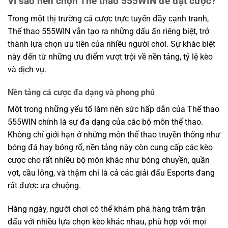
Vì sao nên chọn Thể thao 555WIN để đặt cược?
Trong một thị trường cá cược trực tuyến đầy cạnh tranh,
Thể thao 555WIN vẫn tạo ra những dấu ấn riêng biệt, trở
thành lựa chọn ưu tiên của nhiều người chơi. Sự khác biệt
này đến từ những ưu điểm vượt trội về nền tảng, tỷ lệ kèo
và dịch vụ.
Nền tảng cá cược đa dạng và phong phú
Một trong những yếu tố làm nên sức hấp dẫn của Thể thao
555WIN chính là sự đa dạng của các bộ môn thể thao.
Không chỉ giới hạn ở những môn thể thao truyền thống như
bóng đá hay bóng rổ, nền tảng này còn cung cấp các kèo
cược cho rất nhiều bộ môn khác như bóng chuyền, quần
vợt, cầu lông, và thậm chí là cả các giải đấu Esports đang
rất được ưa chuộng.
Hàng ngày, người chơi có thể khám phá hàng trăm trận
đấu với nhiều lựa chọn kèo khác nhau, phù hợp với mọi