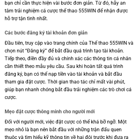
bạn chỉ cần thực hiện vài bước đơn giản. Từ đó, hãy an
tâm trải nghiệm cá cược thể thao 555WIN để nhận được
hỗ trợ tận tình nhất.
Các bước đăng ký tài khoản đơn giản
Đầu tiên, truy cập vào trang chính của Thể thao 555WIN và
chọn nút “Đăng ký” để bắt đầu quá trình tạo tài khoản.
Tiếp theo, điền đầy đủ và chính xác các thông tin cá nhân
cần thiết theo mẫu yêu cầu. Sau khi hoàn tất quá trình
đăng ký, bạn có thể nạp tiền vào tài khoản và bắt đầu
tham gia đặt cược. Thời gian thao tác chỉ mất vài phút,
giúp bạn nhanh chóng bắt đầu trải nghiệm các trò chơi cá
cược.
Mẹo đặt cược thông minh cho người mới
Đối với người mới, việc đặt cược có thể khá bỡ ngỡ. Một
mẹo nhỏ là bạn nên bắt đầu với những trận đấu quen
thuộc và tìm hiểu kỹ thông tin về hai đội trước khi đưa ra