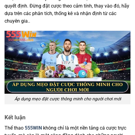
quyết định. Đừng đặt cược theo cảm tính, thay vào đó, hãy
dựa trên các phân tích, thống kê và nhận định từ các
chuyên gia..
Áp dụng mẹo đặt cược thông minh cho người chơi mới
Kết luận
Thể thao
555WIN
không chỉ là một nền tảng cá cược trực