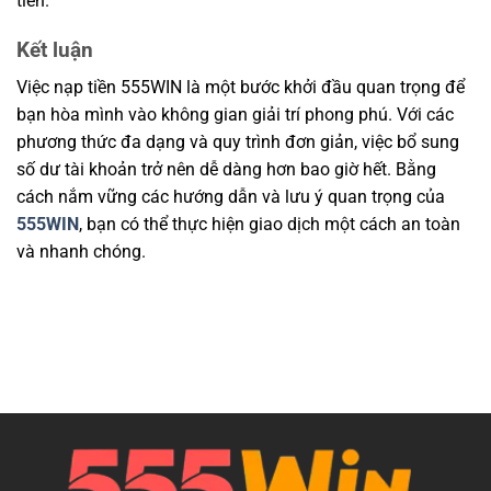
tiền.
Kết luận
Việc nạp tiền 555WIN là một bước khởi đầu quan trọng để
bạn hòa mình vào không gian giải trí phong phú. Với các
phương thức đa dạng và quy trình đơn giản, việc bổ sung
số dư tài khoản trở nên dễ dàng hơn bao giờ hết. Bằng
cách nắm vững các hướng dẫn và lưu ý quan trọng của
555WIN
, bạn có thể thực hiện giao dịch một cách an toàn
và nhanh chóng.