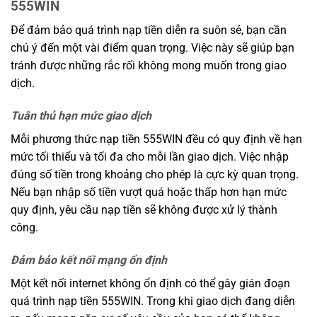
555WIN
Để đảm bảo quá trình nạp tiền diễn ra suôn sẻ, bạn cần
chú ý đến một vài điểm quan trọng. Việc này sẽ giúp bạn
tránh được những rắc rối không mong muốn trong giao
dịch.
Tuân thủ hạn mức giao dịch
Mỗi phương thức nạp tiền 555WIN đều có quy định về hạn
mức tối thiểu và tối đa cho mỗi lần giao dịch. Việc nhập
đúng số tiền trong khoảng cho phép là cực kỳ quan trọng.
Nếu bạn nhập số tiền vượt quá hoặc thấp hơn hạn mức
quy định, yêu cầu nạp tiền sẽ không được xử lý thành
công.
Đảm bảo kết nối mạng ổn định
Một kết nối internet không ổn định có thể gây gián đoạn
quá trình nạp tiền 555WIN. Trong khi giao dịch đang diễn