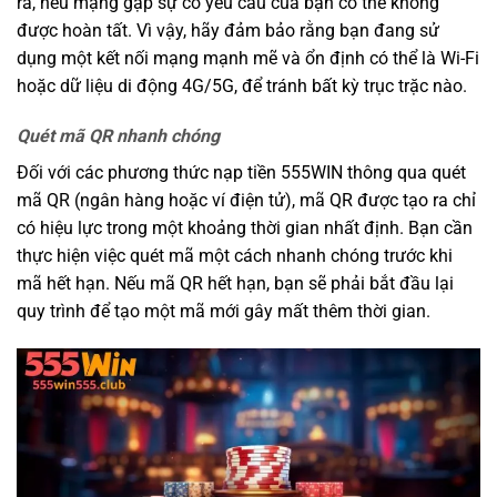
ra, nếu mạng gặp sự cố yêu cầu của bạn có thể không
được hoàn tất. Vì vậy, hãy đảm bảo rằng bạn đang sử
dụng một kết nối mạng mạnh mẽ và ổn định có thể là Wi-Fi
hoặc dữ liệu di động 4G/5G, để tránh bất kỳ trục trặc nào.
Quét mã QR nhanh chóng
Đối với các phương thức nạp tiền 555WIN thông qua quét
mã QR (ngân hàng hoặc ví điện tử), mã QR được tạo ra chỉ
có hiệu lực trong một khoảng thời gian nhất định. Bạn cần
thực hiện việc quét mã một cách nhanh chóng trước khi
mã hết hạn. Nếu mã QR hết hạn, bạn sẽ phải bắt đầu lại
quy trình để tạo một mã mới gây mất thêm thời gian.