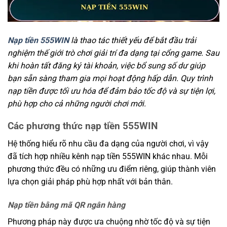
Nạp tiền 555WIN
là thao tác thiết yếu để bắt đầu trải
nghiệm thế giới trò chơi giải trí đa dạng tại cổng game. Sau
khi hoàn tất đăng ký tài khoản, việc bổ sung số dư giúp
bạn sẵn sàng tham gia mọi hoạt động hấp dẫn. Quy trình
nạp tiền được tối ưu hóa để đảm bảo tốc độ và sự tiện lợi,
phù hợp cho cả những người chơi mới.
Các phương thức nạp tiền 555WIN
Hệ thống hiểu rõ nhu cầu đa dạng của người chơi, vì vậy
đã tích hợp nhiều kênh nạp tiền 555WIN khác nhau. Mỗi
phương thức đều có những ưu điểm riêng, giúp thành viên
lựa chọn giải pháp phù hợp nhất với bản thân.
Nạp tiền bằng mã QR ngân hàng
Phương pháp này được ưa chuộng nhờ tốc độ và sự tiện